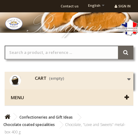
English
Contact us
SIGN IN
CART
(empty)
MENU
Confectioneries and Gift Ideas
Chocolate coated specialities
Chocolate, "Love and Sweets" metal-
box 400 g