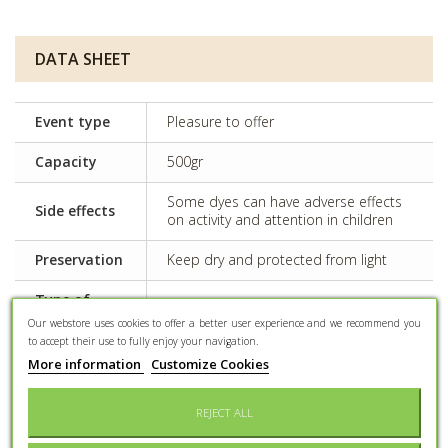
DATA SHEET
Event type
Pleasure to offer
Capacity
500gr
Some dyes can have adverse effects
Side effects
on activity and attention in children
Preservation
Keep dry and protected from light
Type of
Chocolatte (various, chocolated)
assortment
Our webstore uses cookies to offer a better user experience and we recommend you
to accept their use to fully enjoy your navigation.
Conditioning
Confectioner bag
More information
Customize Cookies
REJECT ALL
MORE INFO