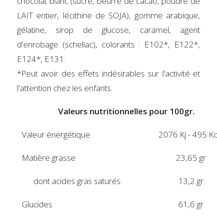
chocolat blanc (sucre, beurre de cacao, poudre de
LAIT entier, lécithine de SOJA), gomme arabique,
gélatine, sirop de glucose, caramel, agent
d'enrobage (schellac), colorants : E102*, E122*,
E124*, E131.
*Peut avoir des effets indésirables sur l'activité et
l'attention chez les enfants.
Valeurs nutritionnelles pour 100gr.
Valeur énergétique
2076 Kj - 495 Kc
Matière grasse
23,65 gr
dont acides gras saturés
13,2 gr
Glucides
61,6 gr