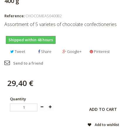
400 g
Reference:
CHOCOMEAS0400B2
Assortment of 5 varietes of chocolate confectioneries
Shipped within 48 hours
Tweet
Share
Google+
Pinterest
Send to a friend
29,40 €
Quantity
ADD TO CART
Add to wishlist