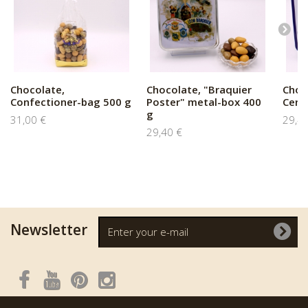
Chocolate,
Chocolate, "Braquier
Choc
Confectioner-bag 500 g
Poster" metal-box 400
Certi
g
31,00 €
29,4
29,40 €
Newsletter