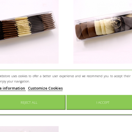
 croustillant, Réglette 280
Tuile de Braquier, Boîte
ebstore uses cookies to offer a better user experience and we recommend you to accept their 
g
chocolats
enjoy your navigation.
e information
Customize Cookies
soufflées et éclats de nougatine
Éclats d'amande enrobée de 
noir, lait ou blanc.
21,65 €
REJECT ALL
I ACCEPT
11,20 €