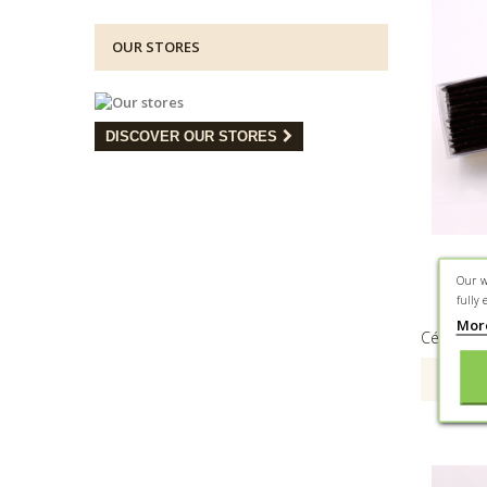
OUR STORES
DISCOVER OUR STORES
Carré
Our w
fully 
Mor
Céréales 