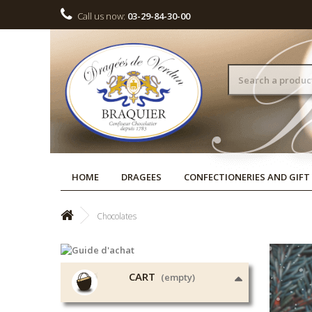
Call us now:
03-29-84-30-00
HOME
DRAGEES
CONFECTIONERIES AND GIFT
Chocolates
CART
(empty)