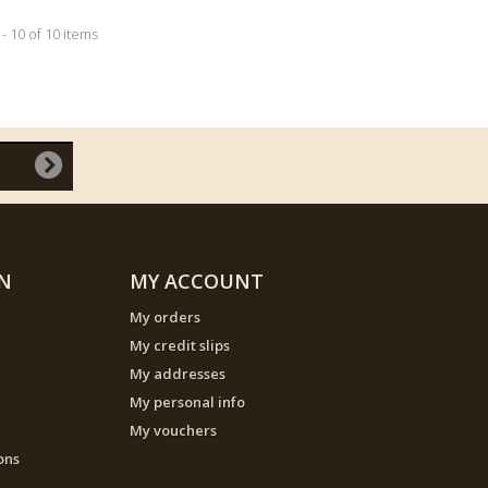
- 10 of 10 items
N
MY ACCOUNT
My orders
My credit slips
My addresses
My personal info
My vouchers
ons