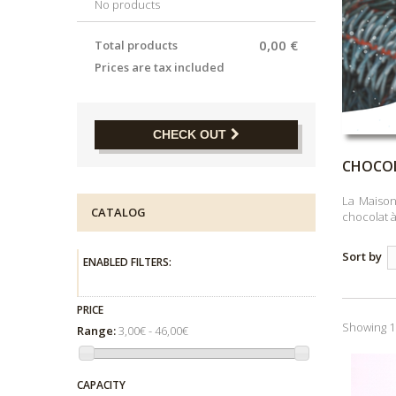
No products
0,00 €
Total products
Prices are tax included
CHECK OUT
CHOCO
La Maison
CATALOG
chocolat à
Sort by
ENABLED FILTERS:
PRICE
Showing 1 
Range:
3,00€ - 46,00€
CAPACITY