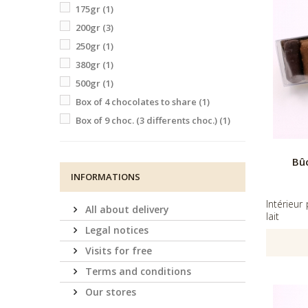
175gr
(1)
200gr
(3)
250gr
(1)
380gr
(1)
500gr
(1)
Box of 4 chocolates to share
(1)
Box of 9 choc. (3 differents choc.)
(1)
Bû
INFORMATIONS
Intérieur
All about delivery
lait
Legal notices
Visits for free
Terms and conditions
Our stores