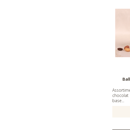
Bal
Assorti
chocolat 
base...