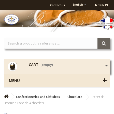
English
Contact us
SIGN IN
CART
(empty)
MENU
Confectioneries and Gift Ideas
Chocolate
Rocher de
Braquier, Boîte de 4 chocolats