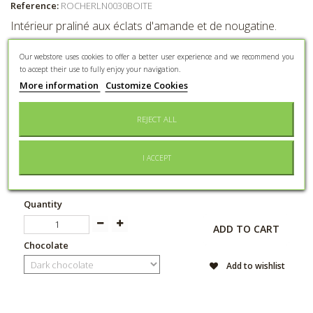
Reference:
ROCHERLN0030BOITE
Intérieur praliné aux éclats d'amande et de nougatine.
Our webstore uses cookies to offer a better user experience and we recommend you
Disponible, expédié sous 48h.
to accept their use to fully enjoy your navigation.
More information
Customize Cookies
Tweet
Share
Google+
Pinterest
Send to a friend
REJECT ALL
I ACCEPT
3,95 €
Quantity
ADD TO CART
Chocolate
Add to wishlist