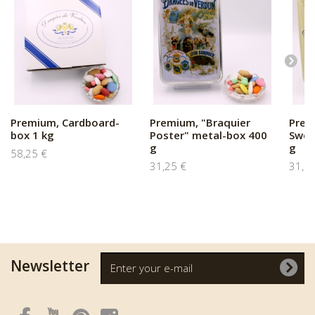
Premium, Cardboard-
Premium, "Braquier
Prem
box 1 kg
Poster" metal-box 400
Swee
g
g
58,25 €
31,25 €
31,2
Newsletter