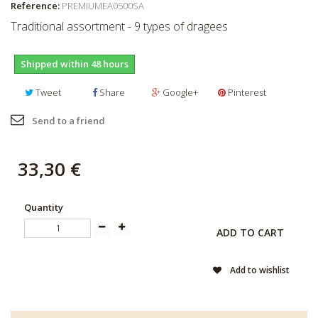
Reference:
PREMIUMEA0500SA
Traditional assortment - 9 types of dragees
Shipped within 48 hours
Tweet
Share
Google+
Pinterest
Send to a friend
33,30 €
Quantity
ADD TO CART
Add to wishlist