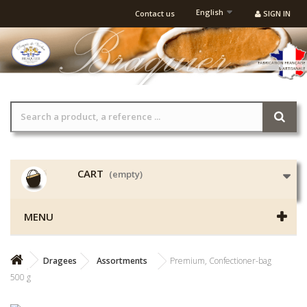
English
Contact us
SIGN IN
CART
(empty)
MENU
Dragees
Assortments
Premium, Confectioner-bag
500 g