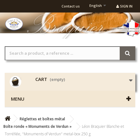
English
Contact us
SIGN IN
CART
(empty)
MENU
Réglettes et boîtes métal
Boîte ronde « Monuments de Verdun »
Léon Braquier Blanche et
Torréfiée, "Monuments of Verdun" metal-box 250 g