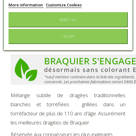
More information
Customize Cookies
Preservation
Keep dry and protected from light
Conditioning
Metal box
REJECT ALL
I ACCEPT
MORE INFO
Mélange subtile de dragées traditionnelles
blanches et torréfiées : grillées dans un
torréfacteur de plus de 110 ans d'âge. Assurément
les meilleures dragées de Braquier.
Réservée aux connaisseurs les plus exigeants.