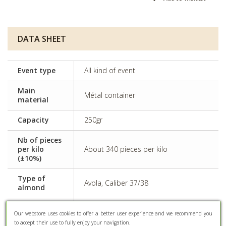
DATA SHEET
Event type
All kind of event
Main
Métal container
material
Capacity
250gr
Nb of pieces
per kilo
About 340 pieces per kilo
(±10%)
Type of
Avola, Caliber 37/38
almond
Some dyes can have adverse effects
Side effects
Our webstore uses cookies to offer a better user experience and we recommend you
on activity and attention in children
to accept their use to fully enjoy your navigation.