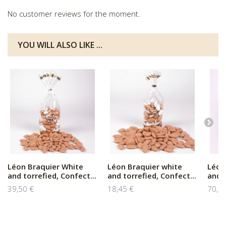
No customer reviews for the moment.
YOU WILL ALSO LIKE ...
Léon Braquier White
Léon Braquier white
Léon
and torrefied, Confect...
and torrefied, Confect...
and t
39,50 €
18,45 €
70,5