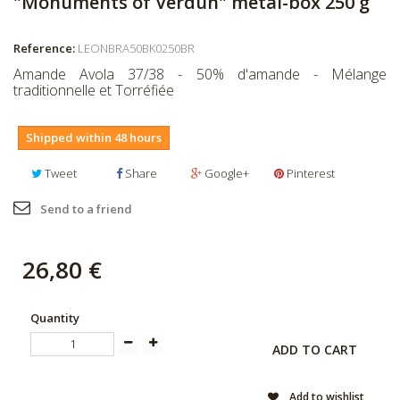
"Monuments of Verdun" metal-box 250 g
Reference:
LEONBRA50BK0250BR
Amande Avola 37/38 - 50% d'amande - Mélange
traditionnelle et Torréfiée
Shipped within 48 hours
Tweet
Share
Google+
Pinterest
Send to a friend
26,80 €
Quantity
ADD TO CART
Add to wishlist