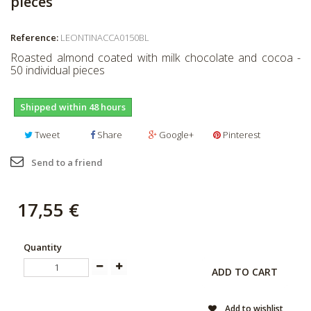
pieces
Reference:
LEONTINACCA0150BL
Roasted almond coated with milk chocolate and cocoa -
50 individual pieces
Shipped within 48 hours
Tweet
Share
Google+
Pinterest
Send to a friend
17,55 €
Quantity
ADD TO CART
Add to wishlist