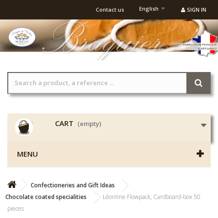
English
Contact us
SIGN IN
CART
(empty)
MENU
Confectioneries and Gift Ideas
Chocolate coated specialities
Léontine Flowpack, Cardboard-box 50
pieces