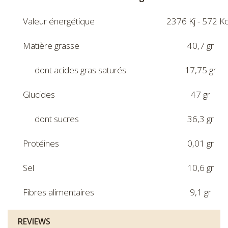
Valeur énergétique
2376 Kj - 572 Kc
Matière grasse
40,7 gr
dont acides gras saturés
17,75 gr
Glucides
47 gr
dont sucres
36,3 gr
Protéines
0,01 gr
Sel
10,6 gr
Fibres alimentaires
9,1 gr
REVIEWS