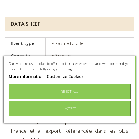
DATA SHEET
Event type
Pleasure to offer
Capacity
50 pieces
Our webstore uses cookies to offer a better user experience and we recommend you
Preservation
Keep dry and protected from light
to accept their use to fully enjoy your navigation.
More information
Customize Cookies
Conditioning
Cardboard box
REJECT ALL
MORE INFO
I ACCEPT
Envoûtante, un développement spectaculaire en
France et à l'export. Référencée dans les plus