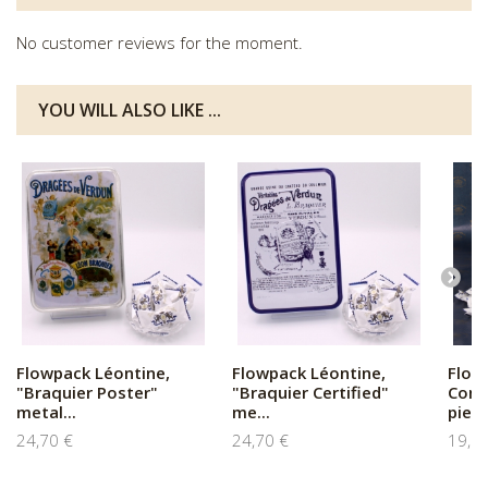
No customer reviews for the moment.
YOU WILL ALSO LIKE ...
Flowpack Léontine,
Flowpack Léontine,
Flow
"Braquier Poster"
"Braquier Certified"
Conf
metal...
me...
piec
24,70 €
24,70 €
19,5