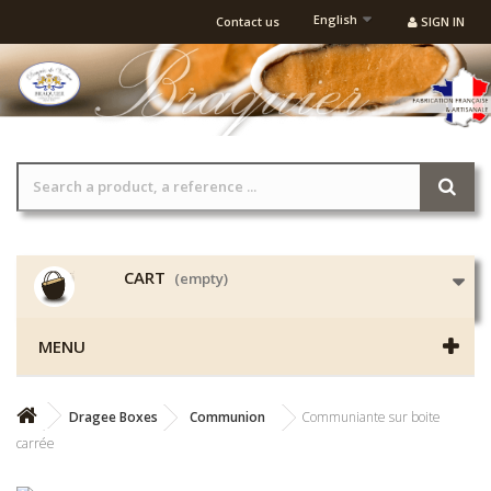
English
Contact us
SIGN IN
CART
(empty)
MENU
Dragee Boxes
Communion
Communiante sur boite
carrée