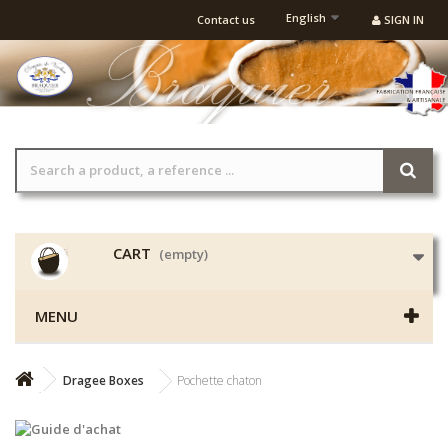
English
Contact us
SIGN IN
CART
(empty)
MENU
Dragee Boxes
Pochette chaton