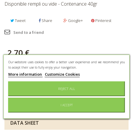
Disponible rempli ou vide - Contenance 40gr
Tweet
Share
Google+
Pinterest
Send to a friend
2,70 €
Our webstore uses cookies to offer a better user experience and we recommend you
to accept their use to fully enjoy your navigation.
Quantity
More information
Customize Cookies
ADD TO CART
Available empty or full
REJECT ALL
Add to wishlist
I ACCEPT
DATA SHEET