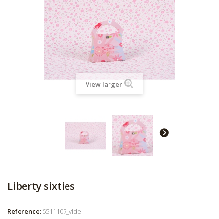
View larger
Liberty sixties
Reference:
5511107_vide