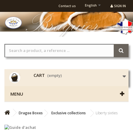
English
Contact us
SIGN IN
CART
(empty)
MENU
Dragee Boxes
Exclusive collections
Liberty sixties