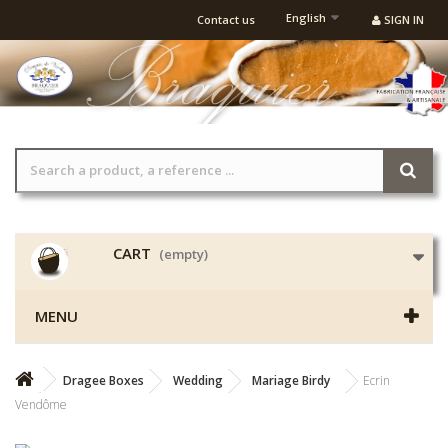
English
Contact us
SIGN IN
CART
(empty)
MENU
Dragee Boxes
Wedding
Mariage Birdy
Ecrin
Vendôme