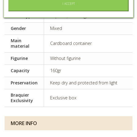
I ACCEPT
Event type
Baptism, Wedding, Communion
Gender
Mixed
Main
Cardboard container
material
Figurine
Without figurine
Capacity
160gr
Preservation
Keep dry and protected from light
Braquier
Exclusive box
Exclusivity
MORE INFO