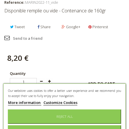
Reference:
MARIN2022-11_vide
Disponible remplie ou vide - Contenance de 160gr
Tweet
Share
Google+
Pinterest
Send to a friend
8,20 €
Quantity
ADD TO CART
Available empty or full
Our webstore uses cookies to offer a better user experience and we recommend you
to accept their use to fully enjoy your navigation.
Add to wishlist
More information
Customize Cookies
REJECT ALL
DATA SHEET