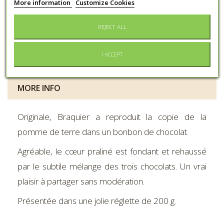
More information
Customize Cookies
Capacity
200gr
REJECT ALL
Preservation
Keep dry and protected from light
Conditioning
Cardboard box
I ACCEPT
MORE INFO
Originale, Braquier a reproduit la copie de la
pomme de terre dans un bonbon de chocolat.
Agréable, le cœur praliné est fondant et rehaussé
par le subtile mélange des trois chocolats. Un vrai
plaisir à partager sans modération.
Présentée dans une jolie réglette de 200 g.