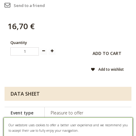
Send to a friend
16,70 €
Quantity
ADD TO CART
Add to wishlist
DATA SHEET
Event type
Pleasure to offer
Main
Our webstore uses cookies to offer a better user experience and we recommend you
Cardboard container
material
to accept their use to fully enjoy your navigation.