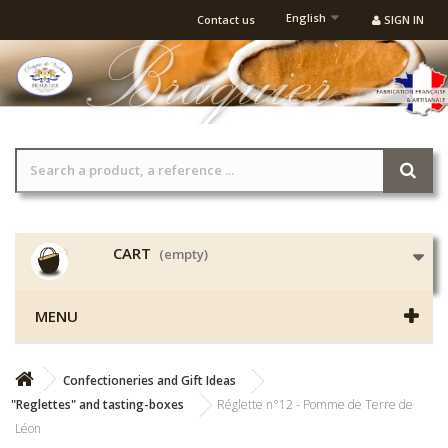
English
Contact us
SIGN IN
CART
(empty)
MENU
Confectioneries and Gift Ideas
"Reglettes" and tasting-boxes
Réglette n°12 - Pomme de Terre de
Léon