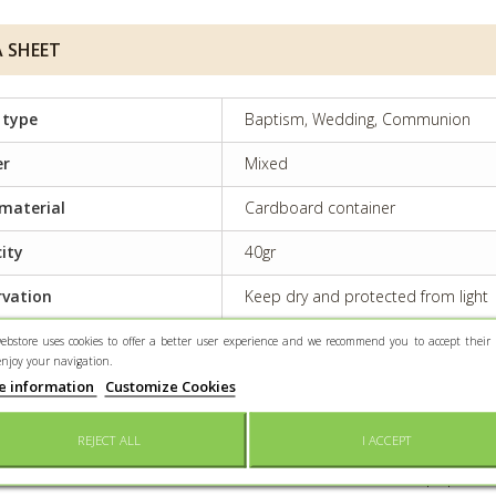
 SHEET
 type
Baptism, Wedding, Communion
er
Mixed
material
Cardboard container
ity
40gr
rvation
Keep dry and protected from light
ebstore uses cookies to offer a better user experience and we recommend you to accept their 
enjoy your navigation.
 INFO
e information
Customize Cookies
oite cartonnée blanche (5x5xH8cm), un ruban en coton ble
REJECT ALL
I ACCEPT
un ruban en satin bleu marine 3mm et une fleur en papier 