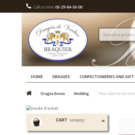
Call us now:
03-29-84-30-00
HOME
DRAGEES
CONFECTIONERIES AND GIFT
Dragee Boxes
Wedding
Fleur blanche sur Iris
CART
(empty)