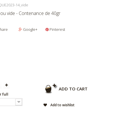
UE2023-14_vide
 ou vide - Contenance de 40gr
hare
Google+
Pinterest
ADD TO CART
r full
Add to wishlist