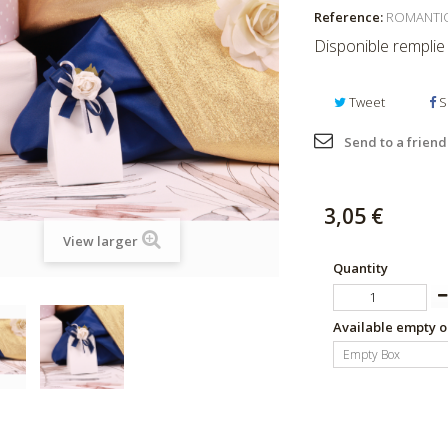
Reference:
ROMANTIQ
Disponible remplie
Tweet
S
Send to a friend
3,05 €
View larger
Quantity
Available empty o
Empty Box