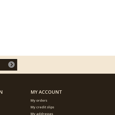
N
MY ACCOUNT
My orders
My credit slips
My addresses