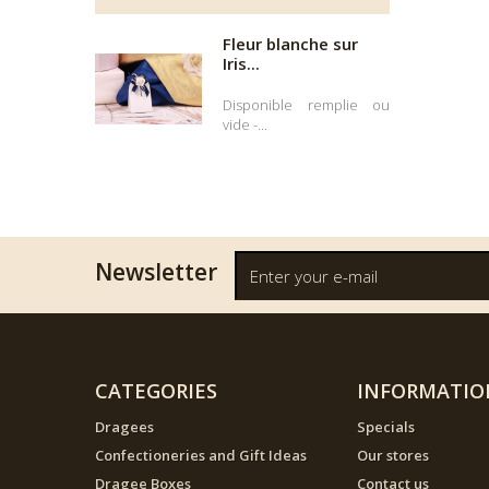
Fleur blanche sur
Iris...
Disponible remplie ou
vide -...
Newsletter
CATEGORIES
INFORMATIO
Dragees
Specials
Confectioneries and Gift Ideas
Our stores
Dragee Boxes
Contact us