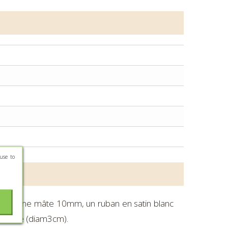
use to
u marine mâte 10mm, un ruban en satin blanc
blanche (diam3cm).