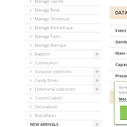
Mariage Glycine
Mariage Birdy
DATA
Mariage Tendresse
Mariage Romantique
Event
Mariage Paon
Gend
Mariage Baroque
Main 
Baptism
Communion
Capac
Exclusive collections
Prese
Candy Boxes
Our w
Ephemeral collections
fully 
MORE
Custom Labels
Mor
Decorations
Une b
Boit'affaires
3mm, 
NEW ARRIVALS