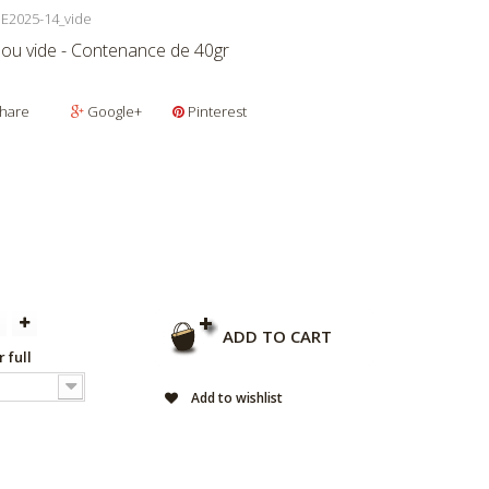
E2025-14_vide
 ou vide - Contenance de 40gr
hare
Google+
Pinterest
ADD TO CART
r full
Add to wishlist