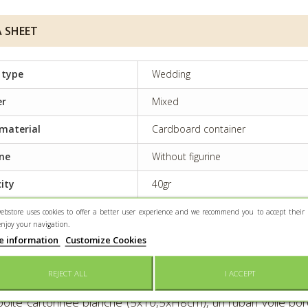
 SHEET
 type
Wedding
er
Mixed
material
Cardboard container
ine
Without figurine
ity
40gr
rvation
Keep dry and protected from light
ebstore uses cookies to offer a better user experience and we recommend you to accept their 
enjoy your navigation.
e information
Customize Cookies
 INFO
REJECT ALL
I ACCEPT
oite cartonnée blanche (5x10,5xH8cm), un ruban voile bor