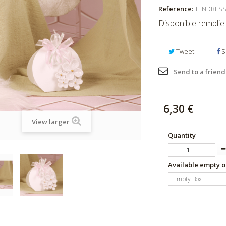
Reference:
TENDRESS
Disponible remplie
Tweet
S
Send to a friend
6,30 €
View larger
Quantity
Available empty o
Empty Box