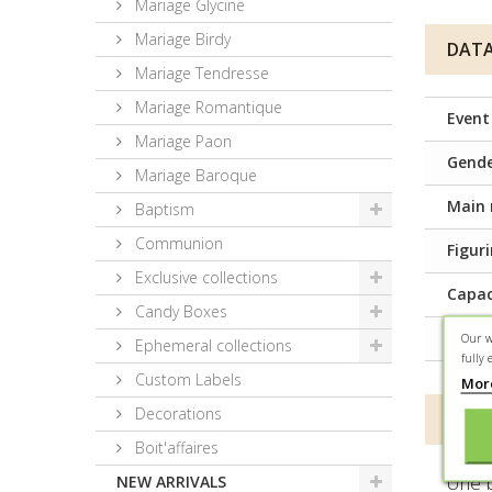
Mariage Glycine
Mariage Birdy
DATA
Mariage Tendresse
Mariage Romantique
Event
Mariage Paon
Gend
Mariage Baroque
Main 
Baptism
Communion
Figur
Exclusive collections
Capac
Candy Boxes
Prese
Our w
Ephemeral collections
fully 
Custom Labels
Mor
Decorations
MORE
Boit'affaires
Une b
NEW ARRIVALS