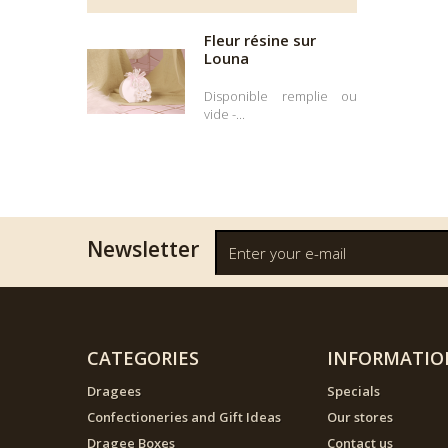
Fleur résine sur
Louna
Disponible remplie ou
vide -...
Newsletter
CATEGORIES
INFORMATIO
Dragees
Specials
Confectioneries and Gift Ideas
Our stores
Dragee Boxes
Contact us