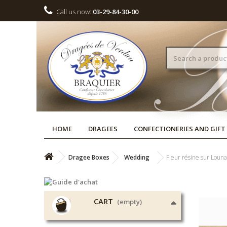
Call us now:
03-29-84-30-00
HOME
DRAGEES
CONFECTIONERIES AND GIFT
Dragee Boxes
Wedding
Fleur résine sur Louna
CART
(empty)