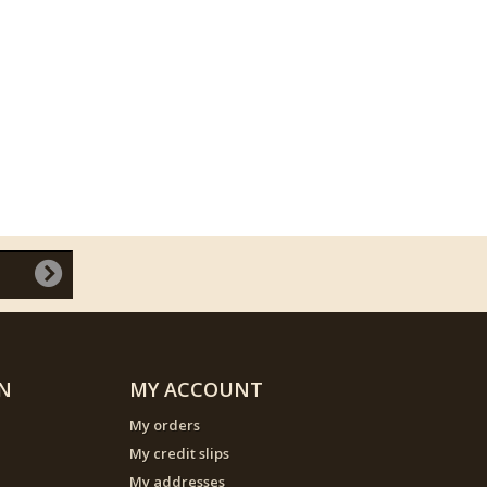
N
MY ACCOUNT
My orders
My credit slips
My addresses