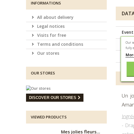
INFORMATIONS
DATA
All about delivery
Legal notices
Event
Visits for free
Our w
Terms and conditions
Capac
fully 
Our stores
Mor
Prese
OUR STORES
MORE
Un j
DISCOVER OUR STORES
Amand
Ingré
VIEWED PRODUCTS
- Dra
Mes jolies fleurs...