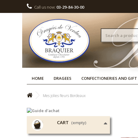
Call us now:
03-29-84-30-00
HOME
DRAGEES
CONFECTIONERIES AND GIFT
Mes jolies fleurs Bordeaux
CART
(empty)