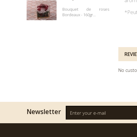
arôme
Bouquet de roses
*Peut 
Bordeaux - 160gr...
REVI
No custo
Newsletter