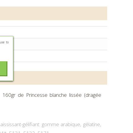
use to
160gr de Princesse blanche lissée (dragée
ssissant-gélifiant: gomme arabique, gélatine,