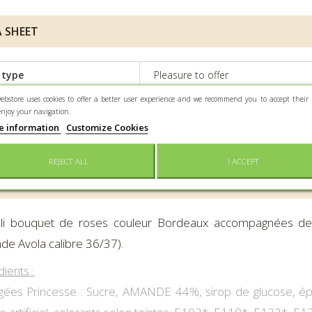
 SHEET
 type
Pleasure to offer
ebstore uses cookies to offer a better user experience and we recommend you to accept their 
ity
160gr
enjoy your navigation.
e information
Customize Cookies
rvation
Keep dry and protected from light
REJECT ALL
I ACCEPT
 INFO
oli bouquet de roses couleur Bordeaux accompagnées de 
e Avola calibre 36/37).
dients :
gées Princesse : Sucre, AMANDE 44%, sirop de glucose, épai