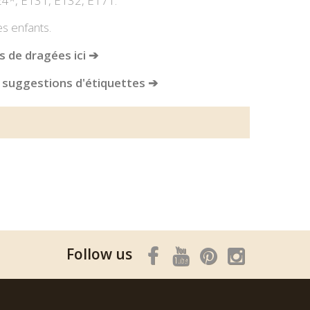
124*, E131, E132, E171.
es enfants.
 de dragées ici ➔
 suggestions d'étiquettes ➔
Follow us