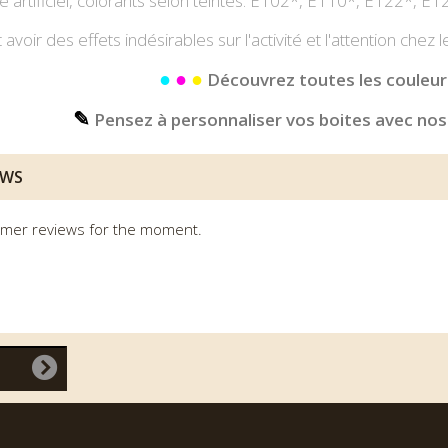
 artificiel, colorants selon teintes: E102*, E110*, E122*, E
avoir des effets indésirables sur l'activité et l'attention chez l
●
●
●
Découvrez toutes les couleurs
✎
Pensez à personnaliser vos boites avec nos
EWS
mer reviews for the moment.