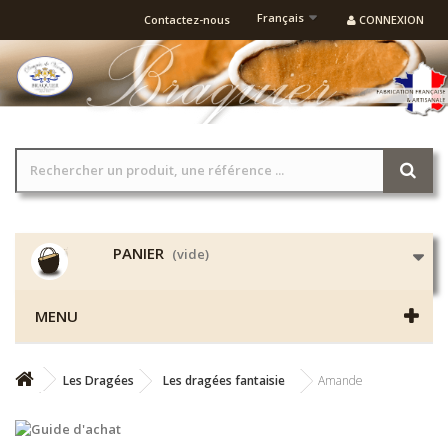
Français
Contactez-nous
CONNEXION
PANIER
(vide)
MENU
Les Dragées
Les dragées fantaisie
Amande