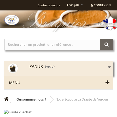
Français
Contactez-nous
CONNEXION
PANIER
(vide)
MENU
Qui sommes-nous ?
Notre Boutique La Dragée de Verdun