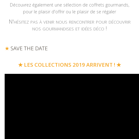
Découvrez également une sélection de coffrets gourmands,
pour le plaisir d'offrir ou le plaisir de se régaler
N'hésitez pas à venir nous rencontrer pour découvrir
nos gourmandises et idées déco !
★
SAVE THE DATE
★ LES COLLECTIONS 2019 ARRIVENT ! ★