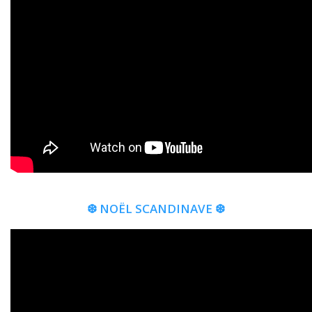
❆ NOËL SCANDINAVE ❆