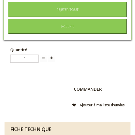
Tweet
Partager
Google+
Pinterest
REJETER TOUT
Envoyer à un ami
J'ACCEPTE
161,55 €
Quantité
COMMANDER
Ajouter à ma liste d'envies
FICHE TECHNIQUE