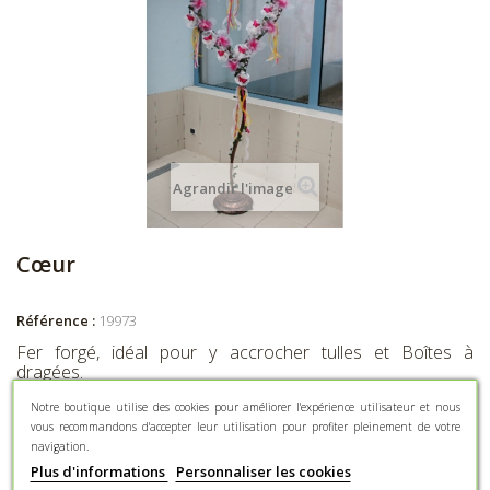
Agrandir l'image
Cœur
Référence :
19973
Fer forgé, idéal pour y accrocher tulles et Boîtes à
dragées.
Notre boutique utilise des cookies pour améliorer l'expérience utilisateur et nous
vous recommandons d'accepter leur utilisation pour profiter pleinement de votre
Également disponible en location, contactez la boutique au
navigation.
0329860502
Plus d'informations
Personnaliser les cookies