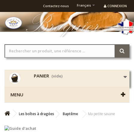
Français
Contactez-nous
CONNEXION
PANIER
(vide)
MENU
Les boîtes à dragées
Baptême
Ma petite savane