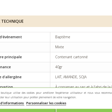
E TECHNIQUE
d'événement
Baptême
Mixte
re principale
Contenant cartonné
enance
40gr
e d'allergène
LAIT, AMANDE, SOJA
rvation
À conserver au sec et à l'abri de la
 boutique utilise des cookies pour améliorer l'expérience utilisateur et nous vous recomm
pter leur utilisation pour profiter pleinement de votre navigation.
 d'informations
Personnaliser les cookies
RIPTION