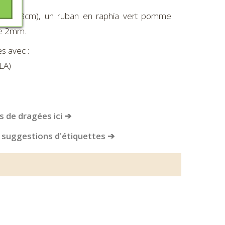
5*5*H8cm), un ruban en raphia vert pomme
te 2mm.
s avec :
LA)
 de dragées ici ➔
 suggestions d'étiquettes ➔