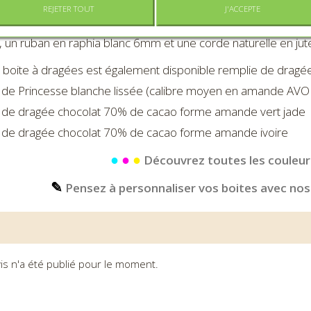
REJETER TOUT
J'ACCEPTE
boite cartonnée forme ovale imprimée éléphanteau (10,
un ruban en raphia blanc 6mm et une corde naturelle en ju
 boite à dragées est également disponible remplie de dragée
 de Princesse blanche lissée (calibre moyen en amande AVO
 de dragée chocolat 70% de cacao forme amande vert jade
 de dragée chocolat 70% de cacao forme amande ivoire
●
●
●
Découvrez toutes les couleurs
✎
Pensez à personnaliser vos boites avec nos
is n'a été publié pour le moment.