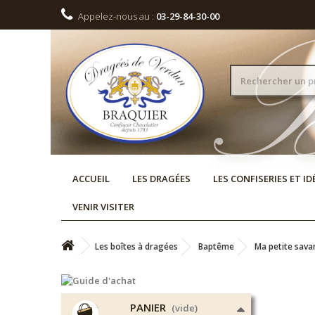
Appelez-nous au :
03-29-84-30-00
ACCUEIL
LES DRAGÉES
LES CONFISERIES ET I
VENIR VISITER
Les boîtes à dragées
Baptême
Ma petite sava
PANIER
(vide)