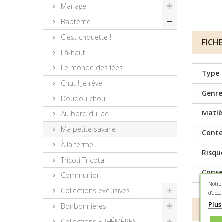
Mariage
Baptême
C'est chouette !
FICH
Là-haut !
Le monde des fées
Type 
Chut ! Je rêve
Genre
Doudou chou
Matiè
Au bord du lac
Ma petite savane
Cont
À la ferme
Risqu
Tricoti Tricota
Conse
Communion
Notre
Collections exclusives
d'acce
Plus
Bonbonnières
DESC
Collections ÉPHÉMÈRES