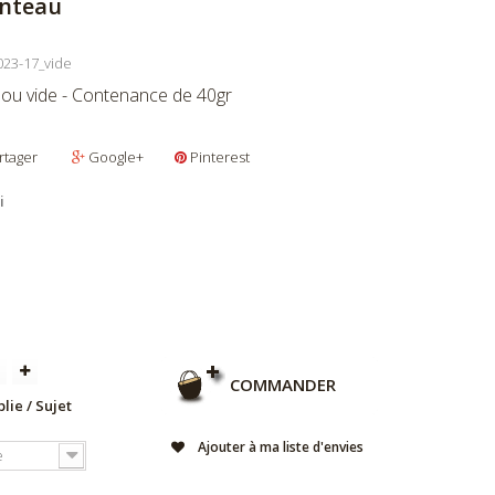
anteau
23-17_vide
 ou vide - Contenance de 40gr
rtager
Google+
Pinterest
i
COMMANDER
lie / Sujet
Ajouter à ma liste d'envies
e