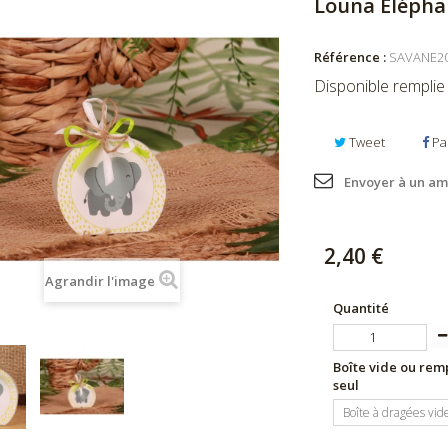
Louna Éléph
Référence :
SAVANE20
Disponible remplie
Tweet
Pa
Envoyer à un am
2,40 €
Agrandir l'image
Quantité
Boîte vide ou remp
seul
Boîte à dragées vid