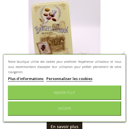
Notre boutique utilise des cookies pour améliorer l'expérience utilisateur et nous
vous recommandons d'accepter leur utilisation pour profiter pleinement de votre
navigation.
Plus d'informations
Personnaliser les cookies
Carré Nougatine, Boîte métal "Amour et
Gourmandises" 400 g
REJETER TOUT
Nougatine enrobée d'un filet de sirop de sucre vanillé -
Disponible uniquement en...
J'ACCEPTE
28,20 €
En savoir plus