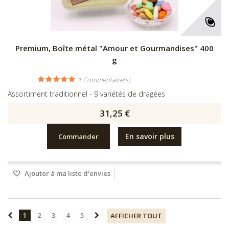
Premium, Boîte métal "Amour et Gourmandises" 400
g
1
Commentaire(s)
Assortiment traditionnel - 9 variétés de dragées
31,25 €
En savoir plus
Commander
Ajouter à ma liste d'envies
1
2
3
4
5
AFFICHER TOUT