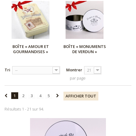
BOÎTE « AMOUR ET
BOÎTE « MONUMENTS
GOURMANDISES »
DE VERDUN »
Tri
Montrer
--
21
par page
1
2
3
4
5
AFFICHER TOUT
Résultats 1 - 21 sur 94.