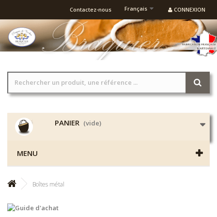
Français
Contactez-nous
CONNEXION
PANIER
(vide)
MENU
Boîtes métal