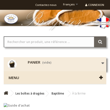
Français
Contactez-nous
CONNEXION
PANIER
(vide)
MENU
Les boîtes à dragées
Baptême
À la ferme