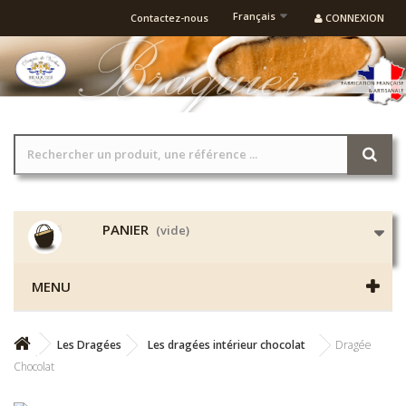
Français
Contactez-nous
CONNEXION
PANIER
(vide)
MENU
Les Dragées
Les dragées intérieur chocolat
Dragée
Chocolat