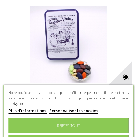
Arc-en-Ciel, Boîte métal "Certifiées Braquier" 400 g
Notre boutique utilise des cookies pour améliorer l'expérience utilisateur et nous
vous recommandons d'accepter leur utilisation pour profiter pleinement de votre
navigation.
Dragées chocolat 70% de cacao - 44% d'intérieur - Couleurs
assorties
Plus d'informations
Personnaliser les cookies
27,10 €
REJETER TOUT
En savoir plus