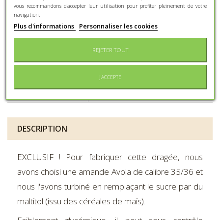
vous recommandons d'accepter leur utilisation pour profiter pleinement de votre
navigation.
Ne convient pas aux enfants de
Effets
moins de 3 ans, une
Plus d'informations
Personnaliser les cookies
indésirables
consommation excessive peut
avoir des effets laxatifs.
REJETER TOUT
À conserver au sec et à l'abri de
Conservation
la lumière
J'ACCEPTE
Conditionnement
Boîte métal
DESCRIPTION
EXCLUSIF ! Pour fabriquer cette dragée, nous
avons choisi une amande Avola de calibre 35/36 et
nous l'avons turbiné en remplaçant le sucre par du
maltitol (issu des céréales de maïs).