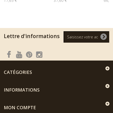
17,65 €
37,60 €
66,9
Lettre d'informations
CATÉGORIES
INFORMATIONS
MON COMPTE