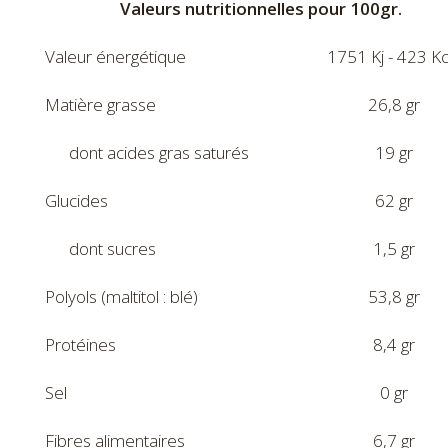
Valeurs nutritionnelles pour 100gr.
Valeur énergétique
1751 Kj - 423 Kc
Matière grasse
26,8 gr
dont acides gras saturés
19 gr
Glucides
62 gr
dont sucres
1,5 gr
Polyols (maltitol : blé)
53,8 gr
Protéines
8,4 gr
Sel
0 gr
Fibres alimentaires
6,7 gr