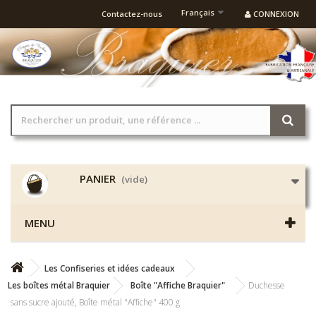
Français
Contactez-nous
CONNEXION
PANIER
(vide)
MENU
Les Confiseries et idées cadeaux
Les boîtes métal Braquier
Boîte "Affiche Braquier"
Duchesse
sans sucre ajouté, Boîte métal "Affiche" 400 g