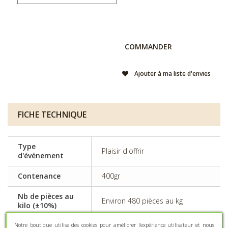
COMMANDER
Ajouter à ma liste d'envies
FICHE TECHNIQUE
Type
Plaisir d'offrir
d'événement
Contenance
400gr
Nb de pièces au
Environ 480 pièces au kg
kilo (±10%)
Type d'amande
Avola, Calibre 35/36
Notre boutique utilise des cookies pour améliorer l'expérience utilisateur et nous