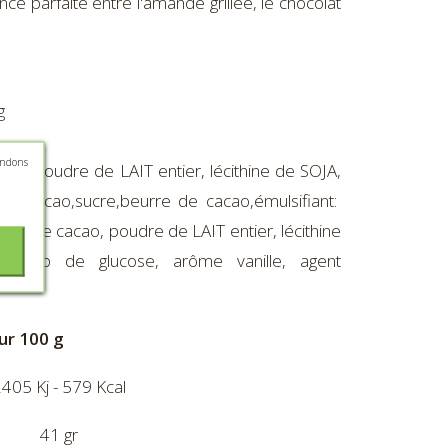
ce parfaite entre l'amande grillée, le chocolat
g
andons
ao, poudre de LAIT entier, lécithine de SOJA,
de cacao,sucre,beurre de cacao,émulsifiant:
eurre de cacao, poudre de LAIT entier, lécithine
e,sirop de glucose, arôme vanille, agent
ur 100 g
405 Kj - 579 Kcal
41 gr