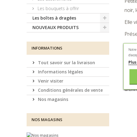
Petit
Les bouquets à offrir
noir, 
Les boîtes à dragées
Elle 
NOUVEAUX PRODUITS
Prése
INFORMATIONS
Notre
Ingré
d'acce
masse
Plus
Tout savoir sur la livraison
lécit
Informations légales
de S
Venir visiter
d'enr
Conditions générales de vente
Nos magasins
NOS MAGASINS