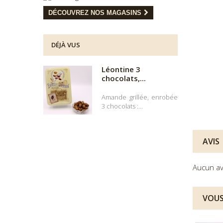
DÉCOUVREZ NOS MAGASINS
DÉJÀ VUS
Léontine 3
chocolats,...
Amande grillée, enrobée
3 chocolats :...
AVIS
Aucun av
VOUS