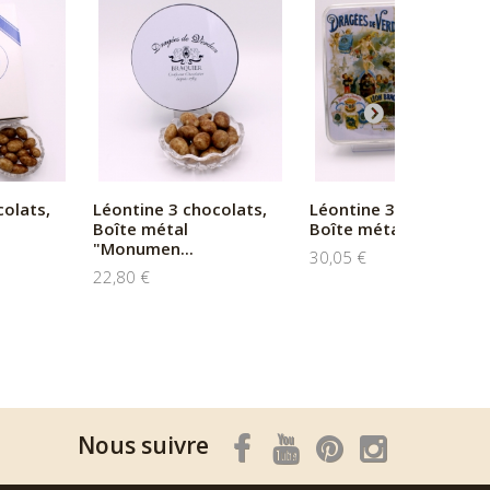
colats,
Léontine 3 chocolats,
Léontine 3 chocolats,
Boîte métal
Boîte métal "Affiche...
"Monumen...
30,05 €
22,80 €
Nous suivre