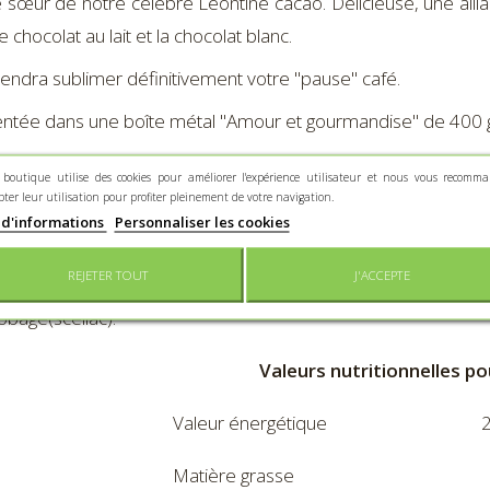
e sœur de notre célèbre Léontine cacao. Délicieuse, une allian
le chocolat au lait et la chocolat blanc.
viendra sublimer définitivement votre "pause" café.
ntée dans une boîte métal "Amour et gourmandise" de 400 
 boutique utilise des cookies pour améliorer l'expérience utilisateur et nous vous recomm
dients :
AMANDE grillée , chocolat LAIT (sucre, beurre de cac
pter leur utilisation pour profiter pleinement de votre navigation.
 de cacao, arôme vanille naturel), chocolat noir (masse 
 d'informations
Personnaliser les cookies
hine de SOJA, arôme vanille naturel), chocolat blanc (sucre, b
REJETER TOUT
J'ACCEPTE
OJA, arôme vanille naturel), gomme arabique, gélatin
obage(scellac).
Valeurs nutritionnelles po
Valeur énergétique
2
Matière grasse