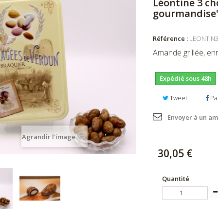
Léontine 3 ch
gourmandise"
Référence :
LEONTIN
Amande grillée, enr
Expédié sous 48h
Tweet
Pa
Envoyer à un am
Agrandir l'image
30,05 €
Quantité