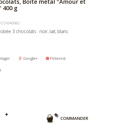
ocolats, Boîte métal "Amour et
 400 g
3CCA0400B2
obée 3 chocolats : noir, lait, blanc
rtager
Google+
Pinterest
i
COMMANDER