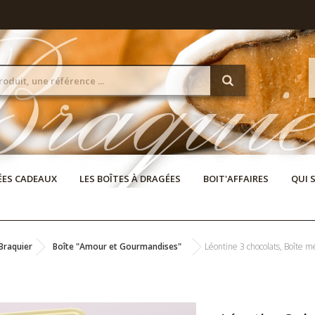
DÉES CADEAUX
LES BOÎTES À DRAGÉES
BOIT'AFFAIRES
QUI 
Braquier
Boîte "Amour et Gourmandises"
Léontine 3 chocolats, Boîte 