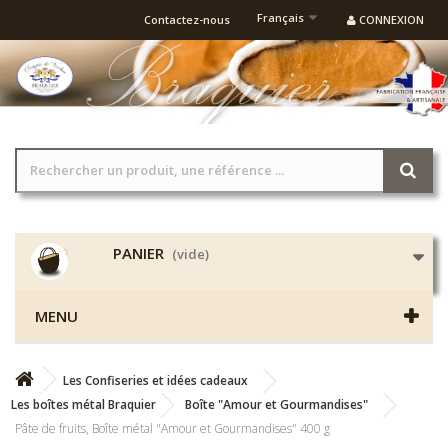
Français
Contactez-nous
CONNEXION
PANIER
(vide)
MENU
Les Confiseries et idées cadeaux
Les boîtes métal Braquier
Boîte "Amour et Gourmandises"
Pâte de fruits, Boîte métal "Amour et Gourmandises" 400 g