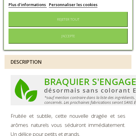
indésirables
l'activité et l'attention chez les
Plus d'informations
Personnaliser les cookies
enfants
REJETER TOUT
À conserver au sec et à l'abri de
Conservation
la lumière
J'ACCEPTE
Conditionnement
Boîte métal
DESCRIPTION
Fruitée et subtile, cette nouvelle dragée et ses
arômes naturels vous séduiront immédiatement.
Un délice pour petits et grands.