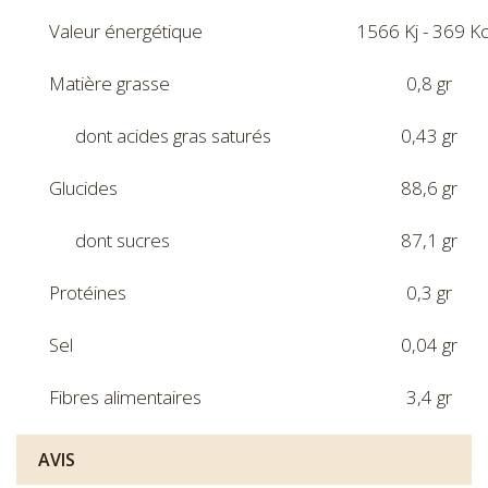
Valeur énergétique
1566 Kj - 369 Kc
Matière grasse
0,8 gr
dont acides gras saturés
0,43 gr
Glucides
88,6 gr
dont sucres
87,1 gr
Protéines
0,3 gr
Sel
0,04 gr
Fibres alimentaires
3,4 gr
AVIS