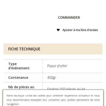
COMMANDER
Ajouter à ma liste d'envies
FICHE TECHNIQUE
Type
Plaisir d'offrir
d'événement
Contenance
400gr
Nb de pièces au
Environ 150 pièces au kg
kilo (±10%)
Notre boutique utilise des cookies pour améliorer l'expérience utilisateur et nous
vous recommandons d'accepter leur utilisation pour profiter pleinement de votre
Certains colorants peuvent avoir
navigation.
Effets
des effets indésirables sur