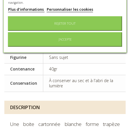
navigation.
Plus d'informations
Personnaliser les cookies
Type
Communion
d'événement
REJETER TOUT
Genre
Mixte
J'ACCEPTE
Matière
Contenant cartonné
principale
Figurine
Sans sujet
Contenance
40gr
À conserver au sec et à l'abri de la
Conservation
lumière
DESCRIPTION
Une boite cartonnée blanche forme trapèze