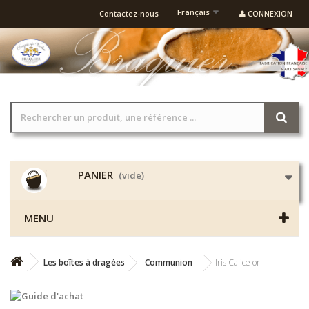
Français
Contactez-nous
CONNEXION
PANIER
(vide)
MENU
Les boîtes à dragées
Communion
Iris Calice or