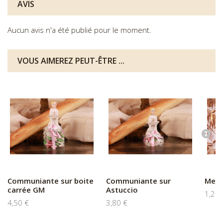
AVIS
Aucun avis n'a été publié pour le moment.
VOUS AIMEREZ PEUT-ÊTRE ...
Communiante sur boite
Communiante sur
Menu
carrée GM
Astuccio
1,20 
4,50 €
3,80 €