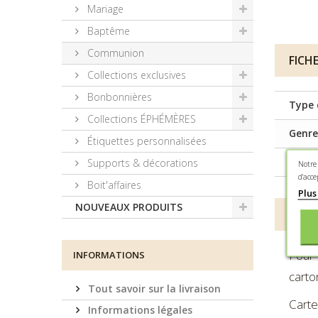
Mariage
Baptême
Communion
FICH
Collections exclusives
Bonbonnières
Type 
Collections ÉPHÉMÈRES
Genre
Étiquettes personnalisées
Matiè
Supports & décorations
Notre
d'acce
Boit'affaires
Plus
NOUVEAUX PRODUITS
DESC
Pour 
INFORMATIONS
carto
Tout savoir sur la livraison
Carte
Informations légales