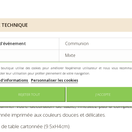
E TECHNIQUE
d'événement
Communion
Mixte
re principale
Contenant cartonné
 boutique utilise des cookies pour améliorer l'expérience utilisateur et nous vous recomm
pter leur utilisation pour profiter pleinement de votre navigation.
 d'informations
Personnaliser les cookies
RIPTION
REJETER TOUT
J'ACCEPTE
affiner votre décoration de table, n’hésitez pas à complét
nnée imprimée aux couleurs douces et délicates.
 de table cartonnée (9.5xH4cm).