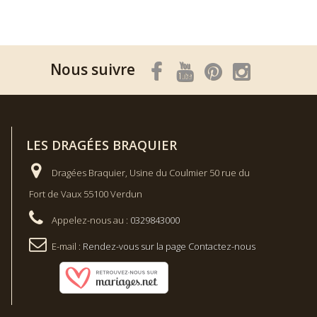
Nous suivre
LES DRAGÉES BRAQUIER
Dragées Braquier, Usine du Coulmier 50 rue du
Fort de Vaux 55100 Verdun
Appelez-nous au :
0329843000
E-mail :
Rendez-vous sur la page Contactez-nous