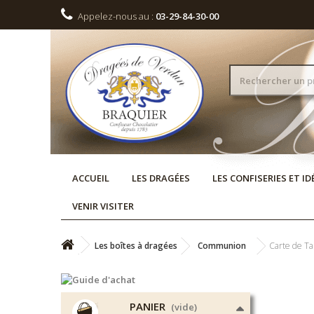
Appelez-nous au :
03-29-84-30-00
ACCUEIL
LES DRAGÉES
LES CONFISERIES ET I
VENIR VISITER
Les boîtes à dragées
Communion
Carte de Ta
PANIER
(vide)