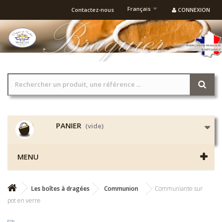
Français
Contactez-nous
CONNEXION
PANIER
(vide)
MENU
Les boîtes à dragées
Communion
Communiante sur
pot en verre