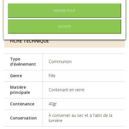
COMMANDER
REJETER TOUT
Ajouter à ma liste d'envies
J'ACCEPTE
FICHE TECHNIQUE
Type
Communion
d'événement
Genre
Fille
Matière
Contenant en verre
principale
Contenance
40gr
À conserver au sec et à l'abri de la
Conservation
lumière