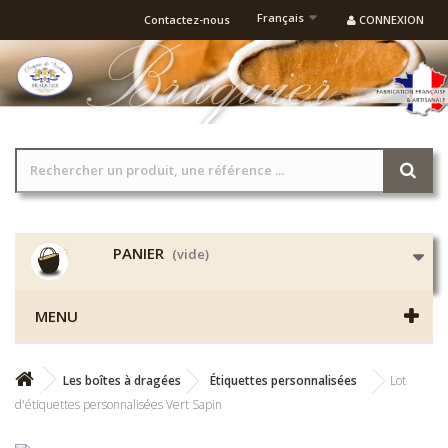
Français
Contactez-nous
CONNEXION
PANIER
(vide)
MENU
Les boîtes à dragées
Étiquettes personnalisées
Lot
d'étiquettes personnalisées Vert Sapin