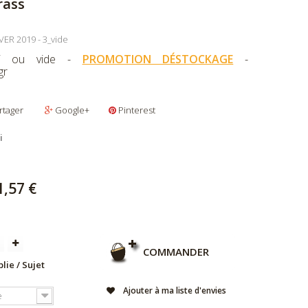
rass
ER 2019 - 3_vide
pli ou vide -
PROMOTION DÉSTOCKAGE
-
gr
rtager
Google+
Pinterest
i
1,57 €
COMMANDER
lie / Sujet
Ajouter à ma liste d'envies
e