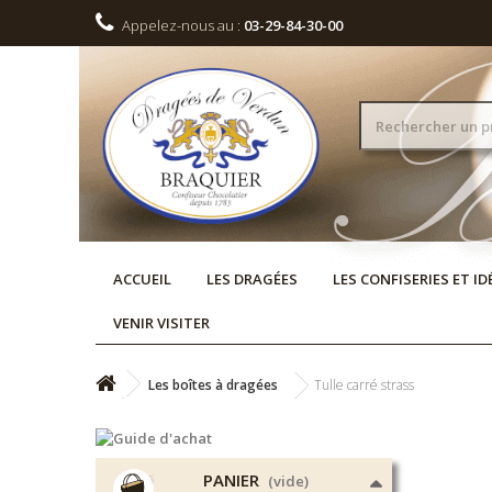
Appelez-nous au :
03-29-84-30-00
ACCUEIL
LES DRAGÉES
LES CONFISERIES ET I
VENIR VISITER
Les boîtes à dragées
Tulle carré strass
PANIER
(vide)