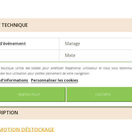
E TECHNIQUE
d'événement
Mariage
Mixte
re principale
Contenant en tissu ou tulle
 boutique utilise des cookies pour améliorer l'expérience utilisateur et nous vous recomm
pter leur utilisation pour profiter pleinement de votre navigation.
ine
Sans sujet
 d'informations
Personnaliser les cookies
enance
50gr
REJETER TOUT
J'ACCEPTE
RIPTION
MOTION DÉSTOCKAGE