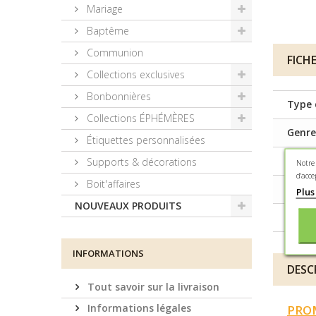
Mariage
Baptême
Communion
FICH
Collections exclusives
Bonbonnières
Type 
Collections ÉPHÉMÈRES
Genre
Étiquettes personnalisées
Matiè
Supports & décorations
Notre
d'acce
Boit'affaires
Figur
Plus
NOUVEAUX PRODUITS
Cont
INFORMATIONS
DESC
Tout savoir sur la livraison
Informations légales
PRO