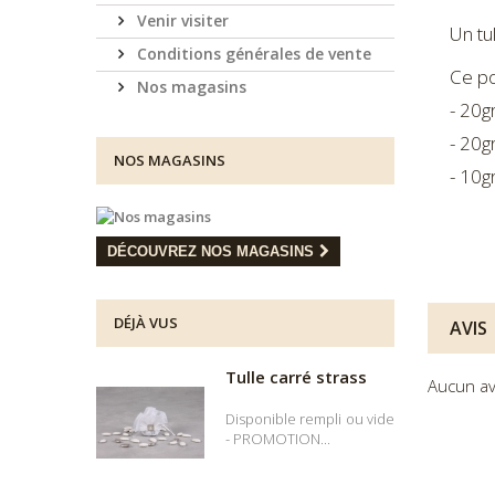
Venir visiter
Un tu
Conditions générales de vente
Ce po
Nos magasins
- 20g
- 20g
NOS MAGASINS
- 10g
DÉCOUVREZ NOS MAGASINS
DÉJÀ VUS
AVIS
Tulle carré strass
Aucun av
Disponible rempli ou vide
- PROMOTION...