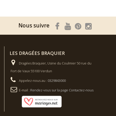
Nous suivre
LES DRAGÉES BRAQUIER
Dragées Braquier, Usine du Coulmier 50 rue du
Fort de Vaux 55100 Verdun
Appelez-nous au :
0329843000
E-mail :
Rendez-vous sur la page Contactez-nous