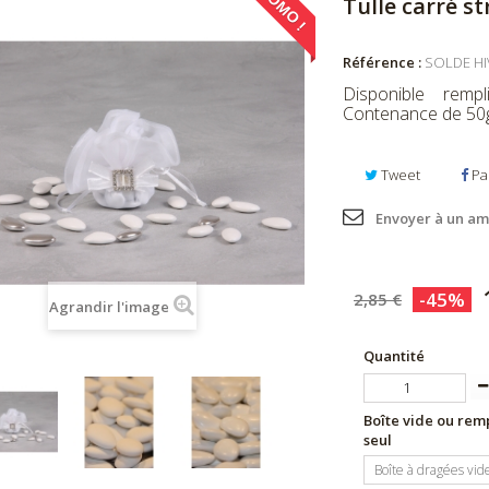
PROMO !
Tulle carré st
Référence :
SOLDE HIV
Disponible rem
Contenance de 50
Tweet
Pa
Envoyer à un am
-45%
2,85 €
Agrandir l'image
Quantité
Boîte vide ou remp
seul
Boîte à dragées vid