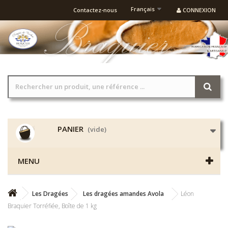
Français
Contactez-nous
CONNEXION
PANIER
(vide)
MENU
Les Dragées
Les dragées amandes Avola
Léon
Braquier Torréfiée, Boîte de 1 kg