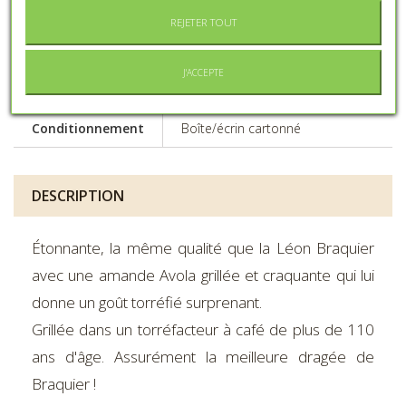
Effets
des effets indésirables sur
indésirables
l'activité et l'attention chez les
REJETER TOUT
enfants
J'ACCEPTE
À conserver au sec et à l'abri de
Conservation
la lumière
Conditionnement
Boîte/écrin cartonné
DESCRIPTION
Étonnante, la même qualité que la Léon Braquier
avec une amande Avola grillée et craquante qui lui
donne un goût torréfié surprenant.
Grillée dans un torréfacteur à café de plus de 110
ans d'âge. Assurément la meilleure dragée de
Braquier !