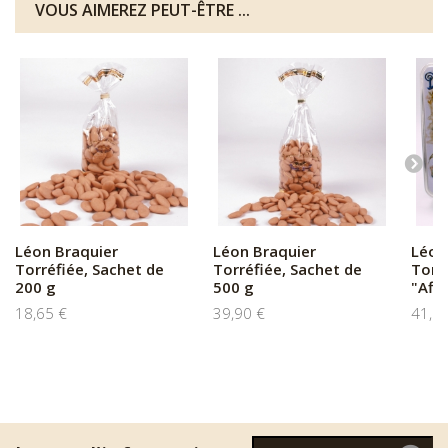
VOUS AIMEREZ PEUT-ÊTRE ...
Léon Braquier
Léon Braquier
Léon
Torréfiée, Sachet de
Torréfiée, Sachet de
Torr
200 g
500 g
"Affi.
18,65 €
39,90 €
41,8