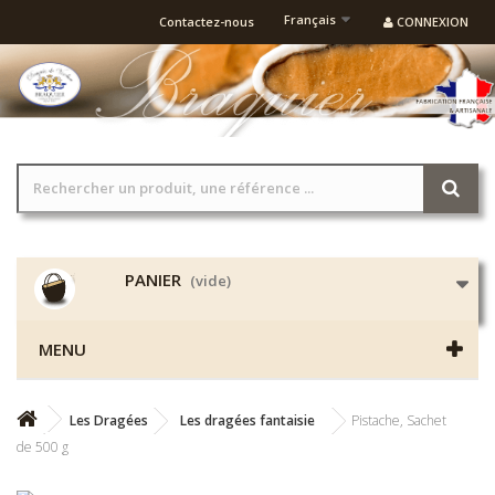
Français
Contactez-nous
CONNEXION
PANIER
(vide)
MENU
Les Dragées
Les dragées fantaisie
Pistache, Sachet
de 500 g