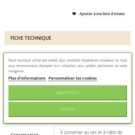
Ajouter à ma liste d'envies
FICHE TECHNIQUE
Type
Tout type d'événement
Notre boutique utilise des cookies pour améliorer l'expérience utilisateur et nous
d'événement
vous recommandons d'accepter leur utilisation pour profiter pleinement de votre
navigation.
Contenance
500gr
Plus d'informations
Personnaliser les cookies
Nb de pièces au
Environ 800 pièces au kg
kilo (±10%)
REJETER TOUT
Certains colorants peuvent avoir
Effets
des effets indésirables sur
J'ACCEPTE
indésirables
l'activité et l'attention chez les
enfants
À conserver au sec et à l'abri de
Conservation