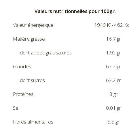
Valeurs nutritionnelles pour 100gr.
Valeur énergétique
1940 Kj - 462 Kc
Matière grasse
16,7 gr
dont acides gras saturés
1,92 gr
Glucides
67,2 gr
dont sucres
67,2 gr
Protéines
8 gr
Sel
0,01 gr
Fibres alimentaires
5,5 gr