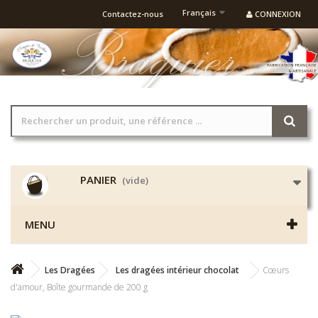
Français
Contactez-nous
CONNEXION
PANIER
(vide)
MENU
Les Dragées
Les dragées intérieur chocolat
Cœurs
d'amour, Boîte gourmande de 200 g