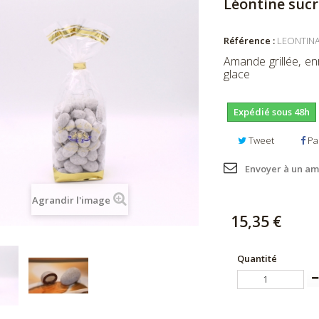
Léontine sucr
Référence :
LEONTIN
Amande grillée, e
glace
Expédié sous 48h
Tweet
Pa
Envoyer à un am
Agrandir l'image
15,35 €
Quantité