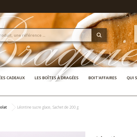
DÉES CADEAUX
LES BOÎTES À DRAGÉES
BOIT'AFFAIRES
QUI 
olat
Léontine sucre glace, Sachet de 200 g