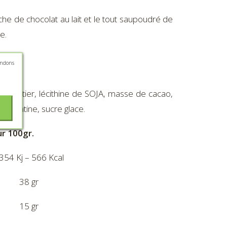
he de chocolat au lait et le tout saupoudré de
e.
andons
IT entier, lécithine de SOJA, masse de cacao,
 gélatine, sucre glace.
ur 100gr.
354 Kj – 566 Kcal
38 gr
15 gr