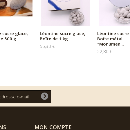
 sucre glace,
Léontine sucre glace,
Léontine sucre 
de 500 g
Boîte de 1 kg
Boîte métal
"Monumen...
55,30 €
22,80 €
NS
MON COMPTE