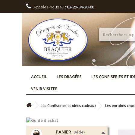
Appelez-nous au :
03-29-84-30-00
ACCUEIL
LES DRAGÉES
LES CONFISERIES ET I
VENIR VISITER
Les Confiseries et idées cadeaux
Les enrobés choc
PANIER
(vide)