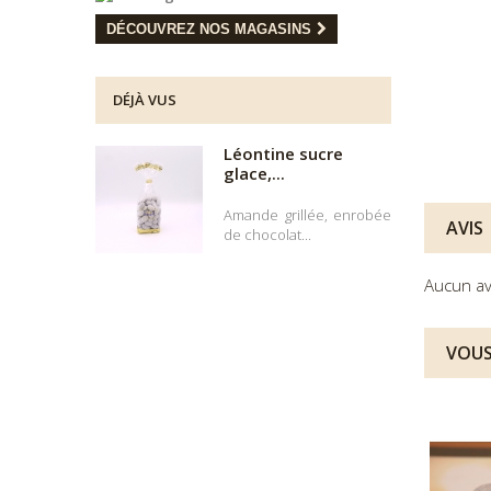
DÉCOUVREZ NOS MAGASINS
DÉJÀ VUS
Léontine sucre
glace,...
Amande grillée, enrobée
AVIS
de chocolat...
Aucun av
VOUS