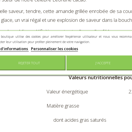
lle saveur, tendre, cette amande grillée enrobée de sa couc
 glace, un vrai régal et une explosion de saveur dans la bouch
viendra sublimer définitivement votre "pause" café !
 boutique utilise des cookies pour améliorer l'expérience utilisateur et nous vous recomm
pter leur utilisation pour profiter pleinement de votre navigation.
ntée dans un sachet de 200 g.
 d'informations
Personnaliser les cookies
dients :
chocolat LAIT (sucre, beurre de cacao, poudre de LA
 vanille naturel), AMANDE grillée (Espagne), gomme arabique,
REJETER TOUT
J'ACCEPTE
Valeurs nutritionnelles po
Valeur énergétique
2
Matière grasse
dont acides gras saturés