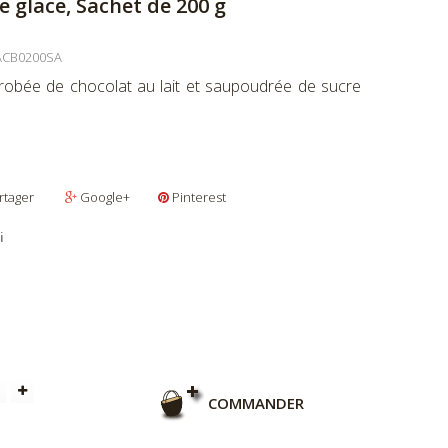
e glace, Sachet de 200 g
ACB0200SA
nrobée de chocolat au lait et saupoudrée de sucre
rtager
Google+
Pinterest
i
COMMANDER