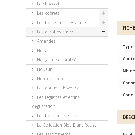
Le chocolat
Les coffrets
Les boîtes métal Braquier
FICH
Les enrobés chocolat
Amandes
Type 
Noisettes
Cont
Nougatine et praliné
Liqueur
Nb de
Noix de coco
Conse
La Léontine Flowpack
Cond
Les réglettes et écrins
dégustation
Les bonbons de sucre
DESC
La Collection Bleu Blanc Rouge
Petit
Les assortiments