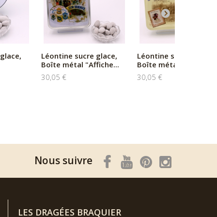
glace,
Léontine sucre glace,
Léontine sucre glace,
Boîte métal "Affiche...
Boîte métal "Amour e..
30,05 €
30,05 €
Nous suivre
LES DRAGÉES BRAQUIER