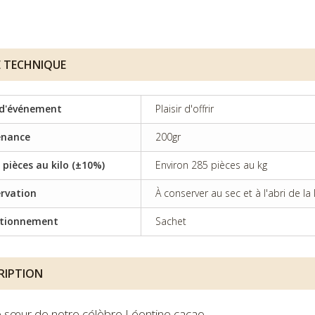
E TECHNIQUE
d'événement
Plaisir d'offrir
enance
200gr
 pièces au kilo (±10%)
Environ 285 pièces au kg
rvation
À conserver au sec et à l'abri de la
itionnement
Sachet
RIPTION
e sœur de notre célèbre Léontine cacao.