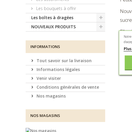
Les bouquets à offrir
Nouve
Les boîtes à dragées
sucre
NOUVEAUX PRODUITS
Elle 
Notre
d'acce
Prése
INFORMATIONS
Plus
Ingré
Tout savoir sur la livraison
arôme
Informations légales
Venir visiter
Conditions générales de vente
Nos magasins
NOS MAGASINS