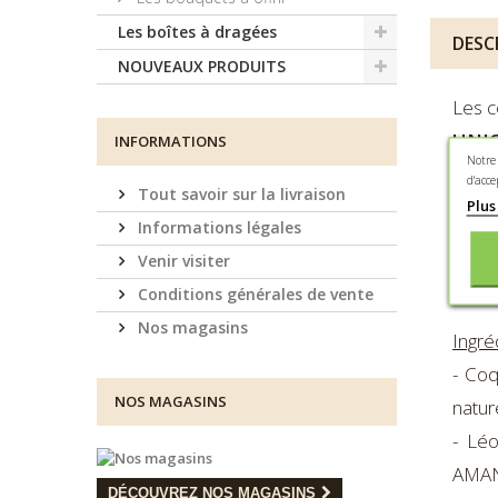
Les boîtes à dragées
DESC
NOUVEAUX PRODUITS
Les c
UNI
INFORMATIONS
Notre
dragé
d'acce
Tout savoir sur la livraison
Haute
Plus
Informations légales
Conte
Venir visiter
Conditions générales de vente
Nos magasins
Ingré
- Coq
NOS MAGASINS
natur
- Léo
AMAND
DÉCOUVREZ NOS MAGASINS