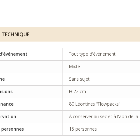
E TECHNIQUE
d'événement
Tout type d'événement
Mixte
ine
Sans sujet
sions
H 22 cm
enance
80 Léontines "Flowpacks"
rvation
À conserver au sec et à l'abri de la
 personnes
15 personnes