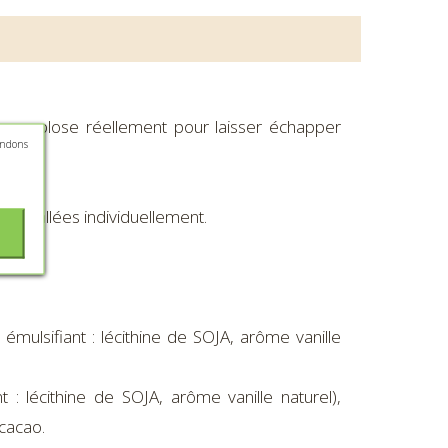
s explose réellement pour laisser échapper
andons
emballées individuellement.
mulsifiant : lécithine de SOJA, arôme vanille
: lécithine de SOJA, arôme vanille naturel),
cacao.