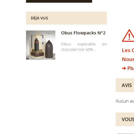
DÉJÀ VUS
Obus Flowpacks N°2
Obus explosible en
chocolat noir 60%...
Les 
Nous
➔ Plu
AVIS
Aucun av
VOUS