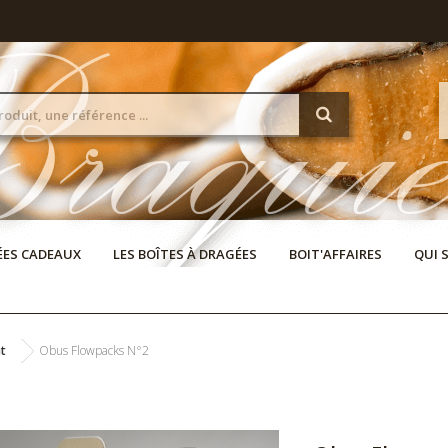
DÉES CADEAUX
LES BOÎTES À DRAGÉES
BOIT'AFFAIRES
QUI 
t
Obus Flowpacks N°2