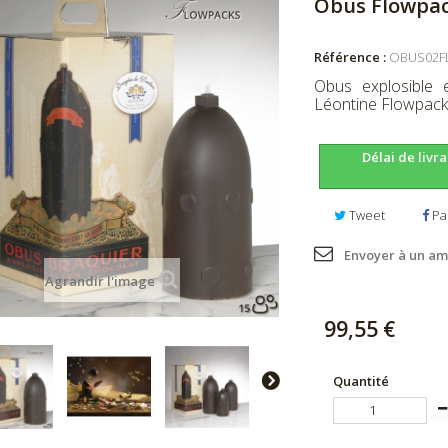
Obus Flowpac
Référence :
OBUS02F
Obus explosible
Léontine Flowpack
Délai de livr
Tweet
Pa
Envoyer à un am
Agrandir l'image
99,55 €
Quantité