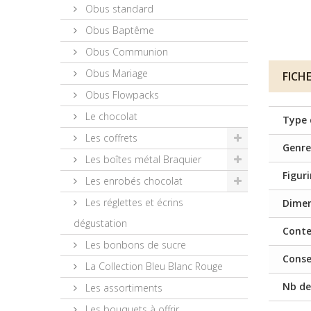
Obus standard
Obus Baptême
Obus Communion
Obus Mariage
FICH
Obus Flowpacks
Le chocolat
Type 
Les coffrets
Genre
Les boîtes métal Braquier
Figur
Les enrobés chocolat
Les réglettes et écrins
Dimen
dégustation
Cont
Les bonbons de sucre
Conse
La Collection Bleu Blanc Rouge
Nb de
Les assortiments
Les bouquets à offrir