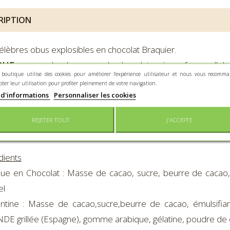
RIPTION
élèbres obus explosibles en chocolat Braquier.
QUE
au monde : la coque de chocolat noir en forme d'obu
 boutique utilise des cookies pour améliorer l'expérience utilisateur et nous vous recomm
es aux amandes et gadgets divers.
pter leur utilisation pour profiter pleinement de votre navigation.
ur :
22 cm.
 d'informations
Personnaliser les cookies
nance :
400 g de chocolat noir 60% de cacao et 80 Léontine 
REJETER TOUT
J'ACCEPTE
dients
ue en Chocolat : Masse de cacao, sucre, beurre de cacao, é
el
ntine : Masse de cacao,sucre,beurre de cacao, émulsifiant 
E grillée (Espagne), gomme arabique, gélatine, poudre de 