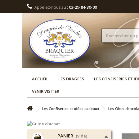
Appelez-nous au :
03-29-84-30-00
ACCUEIL
LES DRAGÉES
LES CONFISERIES ET I
VENIR VISITER
Les Confiseries et idées cadeaux
Les Obus chocola
PANIER
(vide)