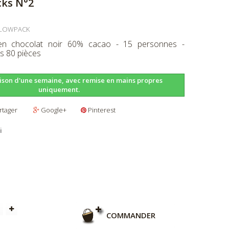
ks N°2
LOWPACK
 en chocolat noir 60% cacao - 15 personnes -
s 80 pièces
aison d'une semaine, avec remise en mains propres
uniquement.
rtager
Google+
Pinterest
i
COMMANDER