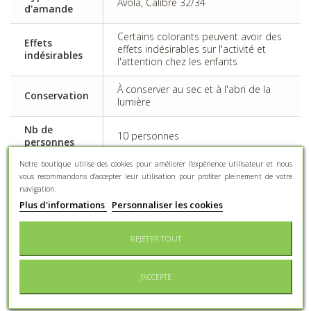
Avola, Calibre 32/34
d'amande
Certains colorants peuvent avoir des
Effets
effets indésirables sur l'activité et
indésirables
l'attention chez les enfants
À conserver au sec et à l'abri de la
Conservation
lumière
Nb de
10 personnes
personnes
Notre boutique utilise des cookies pour améliorer l'expérience utilisateur et nous
vous recommandons d'accepter leur utilisation pour profiter pleinement de votre
navigation.
DESCRIPTION
Plus d'informations
Personnaliser les cookies
Les célèbres obus explosibles en chocolat
REJETER TOUT
Braquier.
UNIQUE
au monde : la coque de chocolat noir en
J'ACCEPTE
forme d'obus explose réellement pour laisser