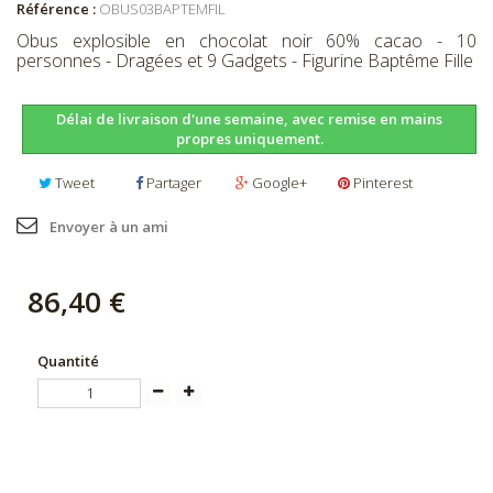
Référence :
OBUS03BAPTEMFIL
Obus explosible en chocolat noir 60% cacao - 10
personnes - Dragées et 9 Gadgets - Figurine Baptême Fille
Délai de livraison d'une semaine, avec remise en mains
propres uniquement.
Tweet
Partager
Google+
Pinterest
Envoyer à un ami
86,40 €
Quantité