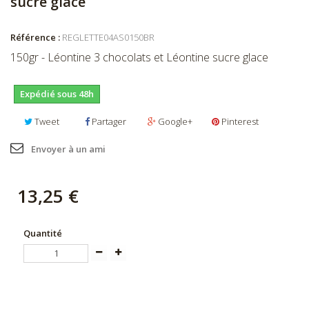
sucre glace
Référence :
REGLETTE04AS0150BR
150gr - Léontine 3 chocolats et Léontine sucre glace
Expédié sous 48h
Tweet
Partager
Google+
Pinterest
Envoyer à un ami
13,25 €
Quantité