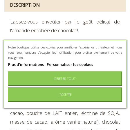
DESCRIPTION
Laissez-vous envoûter par le goût délicat de
l'amande enrobée de chocolat !
Déclinée dans différente saveurs chocolatées, la
Notre boutique utilise des cookies pour améliorer l'expérience utilisateur et nous
Léontine viendra sublimer votre pause café ...
vous recommandons d'accepter leur utilisation pour profiter pleinement de votre
navigation.
Cette réglette est composée de 75gr de Léontine
Plus d'informations
Personnaliser les cookies
3 chocolats et 75gr de Léontine sucre glace.
REJETER TOUT
Ingrédients et valeurs nutritionnelles
- Léontine 3 chocolats
J'ACCEPTE
AMANDE grillée , chocolat LAIT (sucre, beurre de
cacao, poudre de LAIT entier, lécithine de SOJA,
masse de cacao, arôme vanille naturel), chocolat