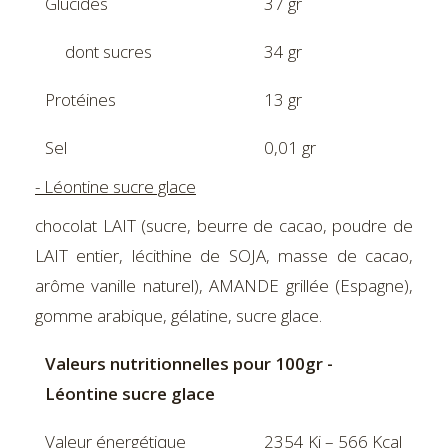
Glucides
37 gr
dont sucres
34 gr
Protéines
13 gr
Sel
0,01 gr
- Léontine sucre glace
chocolat LAIT (sucre, beurre de cacao, poudre de
LAIT entier, lécithine de SOJA, masse de cacao,
arôme vanille naturel), AMANDE grillée (Espagne),
gomme arabique, gélatine, sucre glace.
Valeurs nutritionnelles pour 100gr -
Léontine sucre glace
Valeur énergétique
2354 Kj – 566 Kcal