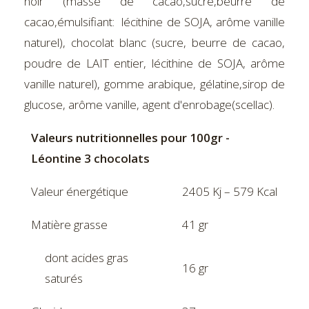
noir (masse de cacao,sucre,beurre de
cacao,émulsifiant: lécithine de SOJA, arôme vanille
naturel), chocolat blanc (sucre, beurre de cacao,
poudre de LAIT entier, lécithine de SOJA, arôme
vanille naturel), gomme arabique, gélatine,sirop de
glucose, arôme vanille, agent d'enrobage(scellac).
Valeurs nutritionnelles pour 100gr -
Léontine 3 chocolats
Valeur énergétique
2405 Kj – 579 Kcal
Matière grasse
41 gr
dont acides gras
16 gr
saturés