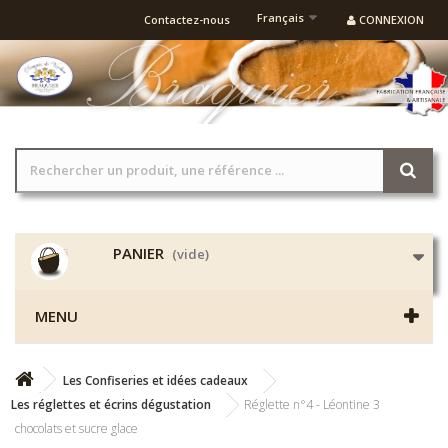
Français
Contactez-nous
CONNEXION
PANIER
(vide)
MENU
Les Confiseries et idées cadeaux
Les réglettes et écrins dégustation
Réglette n°4 - Léontine 3
chocolats et sucre glace