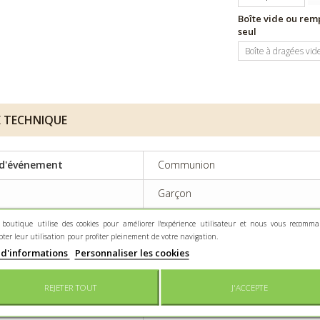
Boîte vide ou remp
seul
Boîte à dragées vid
E TECHNIQUE
d'événement
Communion
Garçon
re principale
Contenant plastique/PVC
 boutique utilise des cookies pour améliorer l'expérience utilisateur et nous vous recomm
pter leur utilisation pour profiter pleinement de votre navigation.
ine
Avec sujet
 d'informations
Personnaliser les cookies
enance
250gr
REJETER TOUT
J'ACCEPTE
rvation
À conserver au sec et à l'abri de la