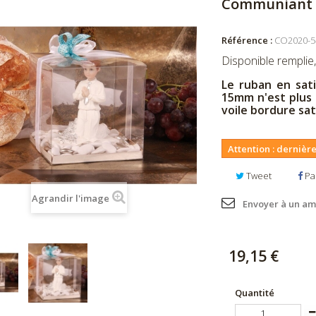
Communiant d
Référence :
CO2020-5
Disponible remplie
Le ruban en sat
15mm n'est plus 
voile bordure sa
Attention : dernière
Tweet
Pa
Agrandir l'image
Envoyer à un am
19,15 €
Quantité