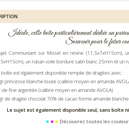
RIPTION
Idéale, cette boîte particulièrement dédiée au parrai
Souvenir pour le futur c
ujet Communiant sur Missel en résine (11,5x7xH15cm), u
5xH15cm), un ruban voile bordure satin blanc 25mm et un ru
 boîte est également disponible remplie de dragées avec :
gr princesse blanche lissée (calibre moyen en amande AVOL
r de fine argentée (calibre moyen en amande AVOLA)
gr de dragée chocolat 70% de cacao forme amande blanche
Le sujet est également disponible seul, sans boîte ni
●
●
●
Découvrez toutes les couleurs