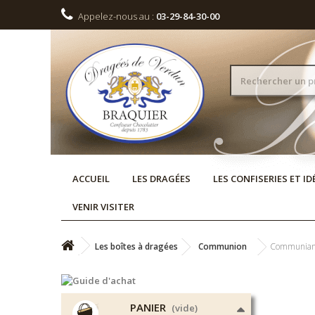
Appelez-nous au :
03-29-84-30-00
ACCUEIL
LES DRAGÉES
LES CONFISERIES ET I
VENIR VISITER
Les boîtes à dragées
Communion
Communiant
PANIER
(vide)