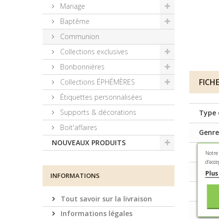
Mariage
Baptême
Communion
Collections exclusives
Bonbonnières
FICH
Collections ÉPHÉMÈRES
Étiquettes personnalisées
Supports & décorations
Type 
Boit'affaires
Genre
NOUVEAUX PRODUITS
Matiè
Notre
d'acce
Figur
Plus
INFORMATIONS
Cont
Tout savoir sur la livraison
Conse
Informations légales