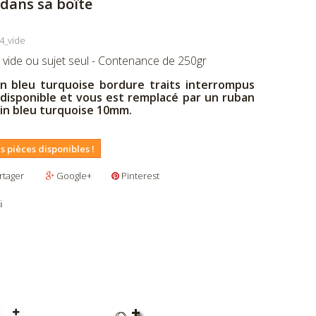
ans sa boîte
4_vide
, vide ou sujet seul - Contenance de 250gr
in bleu turquoise bordure traits interrompus
disponible et vous est remplacé par un ruban
tin bleu turquoise 10mm.
s pièces disponibles !
rtager
Google+
Pinterest
i