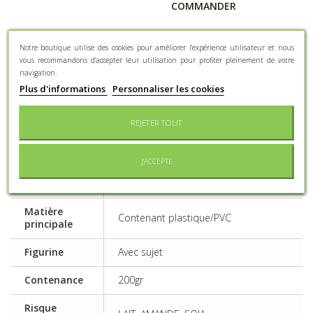
COMMANDER
Ajouter à ma liste d'envies
Notre boutique utilise des cookies pour améliorer l'expérience utilisateur et nous
vous recommandons d'accepter leur utilisation pour profiter pleinement de votre
navigation.
Plus d'informations
Personnaliser les cookies
FICHE TECHNIQUE
REJETER TOUT
Type
Baptême
d'événement
J'ACCEPTE
Genre
Mixte
Matière
Contenant plastique/PVC
principale
Figurine
Avec sujet
Contenance
200gr
Risque