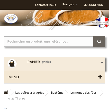
Français
Contactez-nous
CONNEXION
PANIER
(vide)
MENU
Les boîtes à dragées
Baptême
Le monde des fées
Ange Tirelire