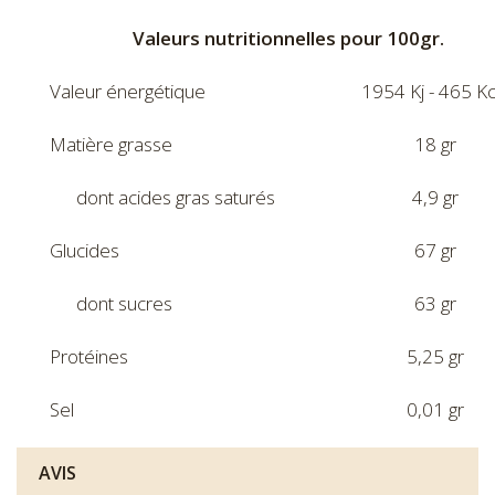
Valeurs nutritionnelles pour 100gr.
Valeur énergétique
1954 Kj - 465 Kc
Matière grasse
18 gr
dont acides gras saturés
4,9 gr
Glucides
67 gr
dont sucres
63 gr
Protéines
5,25 gr
Sel
0,01 gr
AVIS