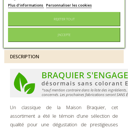
À conserver au sec et à l'abri de
Conservation
Plus d'informations
Personnaliser les cookies
la lumière
Type
REJETER TOUT
Royal dégustation (varié)
d'assortiment
Conditionnement
Boîte métal
J'ACCEPTE
DESCRIPTION
Un classique de la Maison Braquier, cet
assortiment a été le témoin d'une sélection de
qualité pour une dégustation de prestigieuses