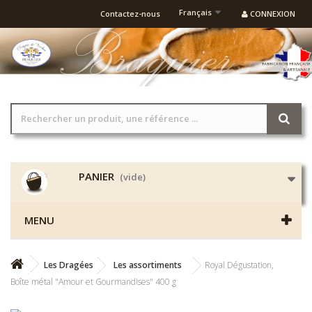
Français
Contactez-nous
CONNEXION
PANIER
(vide)
MENU
Les Dragées
Les assortiments
Royal Dégustation,
Boîte métal "Amour et Gourmandises" 400 g