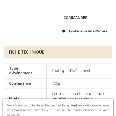
COMMANDER
Ajouter à ma liste d'envies
FICHE TECHNIQUE
Type
Tout type d'événement
d'événement
Contenance
400gr
Certains colorants peuvent avoir
Effets
des effets indésirables sur
indésirables
l'activité et l'attention chez les
Notre boutique utilise des cookies pour améliorer l'expérience utilisateur et nous
enfants
vous recommandons d'accepter leur utilisation pour profiter pleinement de votre
navigation.